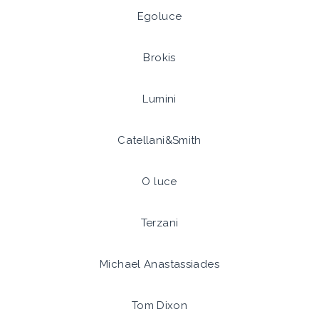
Egoluce
Brokis
Lumini
Catellani&Smith
O luce
Terzani
Michael Anastassiades
Tom Dixon