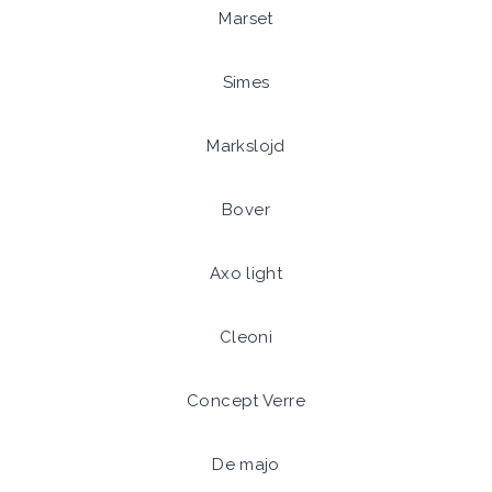
Marset
Simes
Markslojd
Bover
Axo light
Cleoni
Concept Verre
De majo