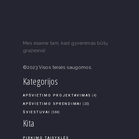
Mes esame tam, kad gyvenimas būtų
gražesnis!
©2023 Visos teisės saugomos.
Kategorijos
APŠVIETIMO PROJEKTAVIMAS
(4)
APŠVIETIMO SPRENDIMAI
(20)
ŠVIESTUVAI
(584)
Kita
PIRKIMO TAISYKLĖS