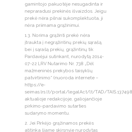
gamintojo pakuotėje nesugadinta ir
nepraradusi prekinės išvaizdos. Jeigu
prekė nėra pilnai sukomplektuota, ji
nėra priimama grąžinimui.
1.3. Norima grąžinti prekė nėra
įtraukta į negrąžintinų prekių sąrašą,
bei į sąrašą prekių, grąžintinų tik
Pardavėjui sutinkant, nurodytą 2014-
07-22 LRV Nutarimo Nr. 738 „Dėl
mažmeninės prekybos taisyklių
patvirtinimo“ (nuoroda internete –
https://e-
seimas.lrs.lt/portal/legalAct/lt/TAD/TAIS.13
aktualioje redakcijoje, galiojančioje
pirkimo-pardavimo sutarties
sudarymo momentu.
2. Jei Pirkėjo grąžinamos prekės
atitinka šiame skirsnyje nurodytas