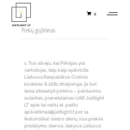
0
Prekių grąžinimas
1. Tuo atveju, kai Pirkėjas yra
vartotojas, taip kaip apibrėžta
Lietuvos Respublikos Civilinio
kodekso 6.2281 straipsnyje, jis turi
teisę atsisakyti pirkimo – pardavimo
sutarties, pranešdamas UAB Justlight
LT apie tai raštu el. paštu
apšvietimas@justlight.lt per 14
(keturiolika) darbo dienų nuo prekės
pristatymo dienos, išskyrus Lietuvos