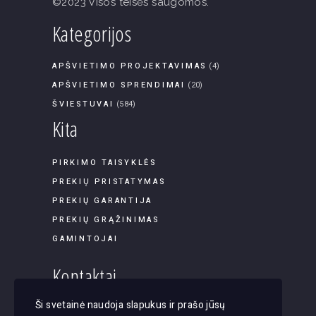
©2023 Visos teisės saugomos.
Kategorijos
APŠVIETIMO PROJEKTAVIMAS
(4)
APŠVIETIMO SPRENDIMAI
(20)
ŠVIESTUVAI
(584)
Kita
PIRKIMO TAISYKLĖS
PREKIŲ PRISTATYMAS
PREKIŲ GARANTIJA
PREKIŲ GRĄŽINIMAS
GAMINTOJAI
Kontaktai
Ši svetainė naudoja slapukus ir prašo jūsų
Panerių g. 45B-9, LT-03202, Vilnius