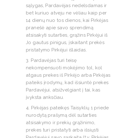
sąlygas, Pardavėjas nedelsdamas ir
bet kuriuo atveju ne vėliau kaip per
14 dienų nuo tos dienos, kai Pirkėjas
pranešė apie savo sprendimą
atsisakyti sutarties, grąžins Pirkėjui iš
Jo gautus pinigus, įskaitant prekės
pristatymo Pirkėjui išlaidas.
3. Pardavėjas turi teisę
nekompensuoti mokėjimo tol, kol
atgaus prekes iš Pirkėjo arba Pirkėjas
pateiks įrodymų, kad išsiuntė prekes
Pardavėjui, atsižvelgiant į tai, kas
įvyksta anksčiau.
4. Pirkėjas pateikęs Taisyklių 1 priede
nurodytą prašymą dėl sutarties
atsisakymo ir prekių grąžinimo,
prekes turi pristatyti arba išsiųsti
Pardavėjui savo sąskaita (t.y. Pirkėjas