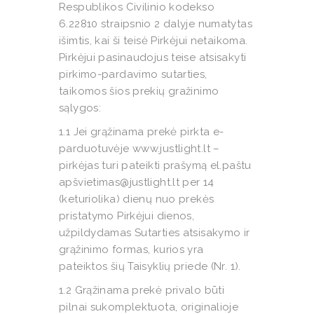
Respublikos Civilinio kodekso
6.22810 straipsnio 2 dalyje numatytas
išimtis, kai ši teisė Pirkėjui netaikoma.
Pirkėjui pasinaudojus teise atsisakyti
pirkimo-pardavimo sutarties,
taikomos šios prekių gražinimo
sąlygos:
1.1 Jei grąžinama prekė pirkta e-
parduotuvėje www.justlight.lt –
pirkėjas turi pateikti prašymą el.paštu
apšvietimas@justlight.lt per 14
(keturiolika) dienų nuo prekės
pristatymo Pirkėjui dienos,
užpildydamas Sutarties atsisakymo ir
grąžinimo formas, kurios yra
pateiktos šių Taisyklių priede (Nr. 1).
1.2 Grąžinama prekė privalo būti
pilnai sukomplektuota, originalioje