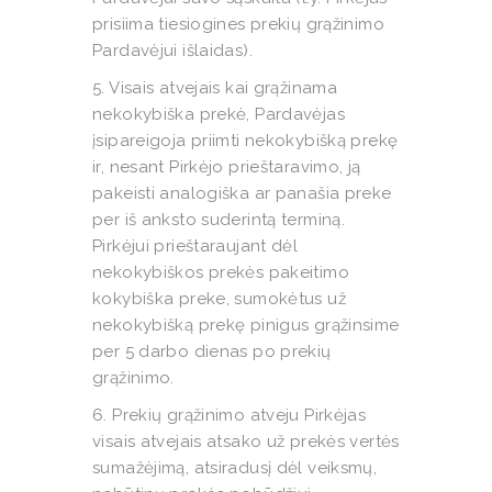
prisiima tiesiogines prekių grąžinimo
Pardavėjui išlaidas).
5. Visais atvejais kai grąžinama
nekokybiška prekė, Pardavėjas
įsipareigoja priimti nekokybišką prekę
ir, nesant Pirkėjo prieštaravimo, ją
pakeisti analogiška ar panašia preke
per iš anksto suderintą terminą.
Pirkėjui prieštaraujant dėl
nekokybiškos prekės pakeitimo
kokybiška preke, sumokėtus už
nekokybišką prekę pinigus grąžinsime
per 5 darbo dienas po prekių
grąžinimo.
6. Prekių grąžinimo atveju Pirkėjas
visais atvejais atsako už prekės vertės
sumažėjimą, atsiradusį dėl veiksmų,