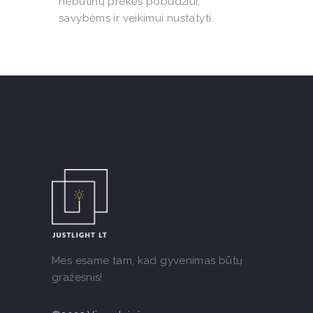
nebūtinų prekės pobūdžiui,
savybėms ir veikimui nustatyti.
Mes esame tam, kad gyvenimas būtų
gražesnis!