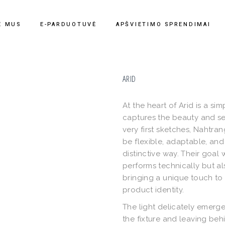
E MUS
E-PARDUOTUVĖ
APŠVIETIMO SPRENDIMAI
ARID
At the heart of Arid is a si
captures the beauty and se
very first sketches, Nahtran
be flexible, adaptable, an
distinctive way. Their goal 
performs technically but a
bringing a unique touch to
product identity.
The light delicately emerge
the fixture and leaving beh