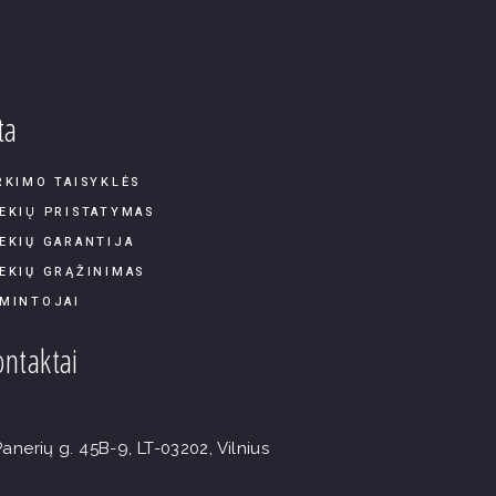
ta
RKIMO TAISYKLĖS
EKIŲ PRISTATYMAS
EKIŲ GARANTIJA
EKIŲ GRĄŽINIMAS
MINTOJAI
ntaktai
Panerių g. 45B-9, LT-03202, Vilnius