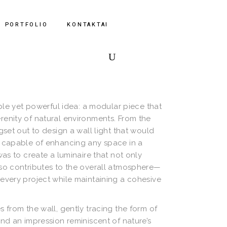
Krepšelyje nėra jokių
produktų.
PORTFOLIO
KONTAKTAI
mple yet powerful idea: a modular piece that
renity of natural environments. From the
gset out to design a wall light that would
d capable of enhancing any space in a
was to create a luminaire that not only
lso contributes to the overall atmosphere—
 every project while maintaining a cohesive
s from the wall, gently tracing the form of
ind an impression reminiscent of nature’s