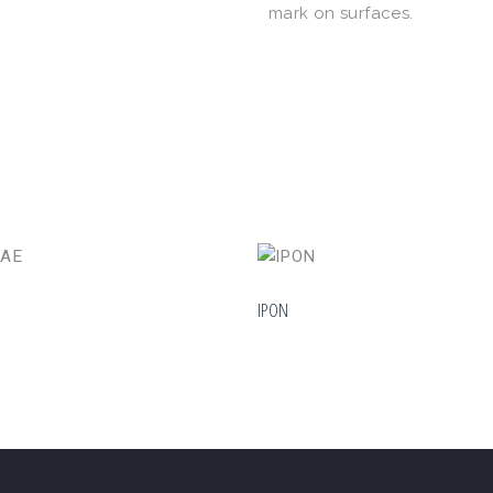
mark on surfaces.
IPON