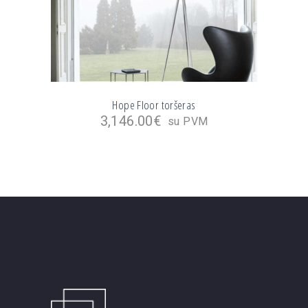
Hope Floor toršeras
3,146.00
€
su PVM