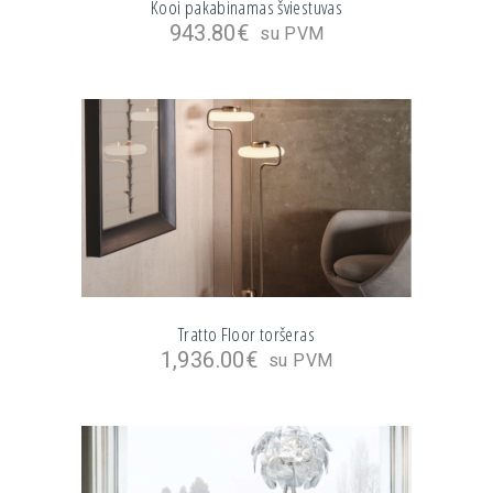
Kooi pakabinamas šviestuvas
943.80
€
su PVM
Tratto Floor toršeras
1,936.00
€
su PVM