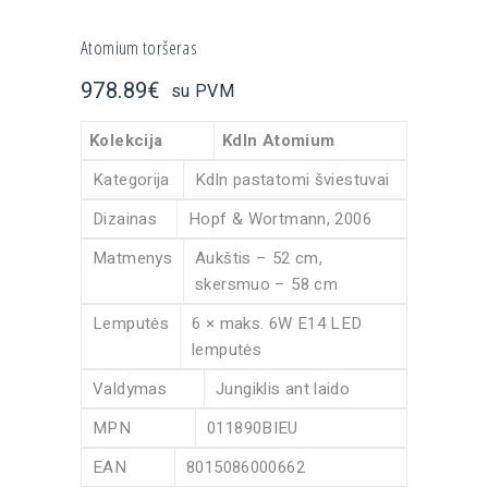
Atomium toršeras
978.89
€
su PVM
Kolekcija
Kdln Atomium
Kategorija
Kdln pastatomi šviestuvai
Dizainas
Hopf & Wortmann, 2006
Matmenys
Aukštis – 52 cm,
skersmuo – 58 cm
Lemputės
6 × maks. 6W E14 LED
lemputės
Valdymas
Jungiklis ant laido
MPN
011890BIEU
EAN
8015086000662