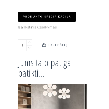
PRODUKTO SPECIFIKACIJA
Išankstinis užsakymas
Atomium toršeras quantity
Į KREPŠELĮ
Jums taip pat gali
patikti…