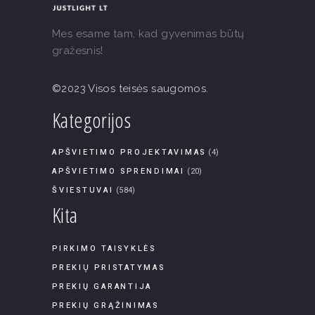
Mes esame tam, kad gyvenimas būtų
gražesnis!
©2023 Visos teisės saugomos.
Kategorijos
APŠVIETIMO PROJEKTAVIMAS
(4)
APŠVIETIMO SPRENDIMAI
(20)
ŠVIESTUVAI
(584)
Kita
PIRKIMO TAISYKLĖS
PREKIŲ PRISTATYMAS
PREKIŲ GARANTIJA
PREKIŲ GRĄŽINIMAS