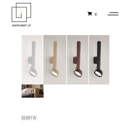
0
BERRY W