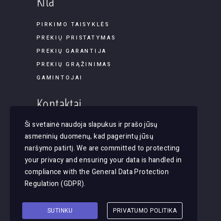
Kita
PIRKIMO TAISYKLĖS
PREKIŲ PRISTATYMAS
PREKIŲ GARANTIJA
PREKIŲ GRĄŽINIMAS
GAMINTOJAI
Kontaktai
Ši svetainė naudoja slapukus ir prašo jūsų
Panerių g. 45B-9, LT-03202, Vilnius
asmeninių duomenų, kad pagerintų jūsų
El. paštas: apsvietimas@justlight.lt
naršymo patirtį. We are committed to protecting
Tel. +370 655 29065
your privacy and ensuring your data is handled in
compliance with the
General Data Protection
Regulation (GDPR)
.
SUTINKU
PRIVATUMO POLITIKA