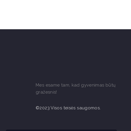
Mes esame tam, kad gyvenimas būtų
gražesnis!
©2023 Visos teisės saugomos.