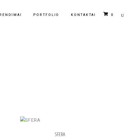
0
RENDIMAI
PORTFOLIO
KONTAKTAI
Krepšelyje nėra jokių produktų.
SFERA