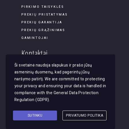
PIRKIMO TAISYKLĖS
PREKIŲ PRISTATYMAS
PREKIŲ GARANTIJA
PREKIŲ GRĄŽINIMAS
GAMINTOJAI
Kontaktai
Ši svetainė naudoja slapukus ir prašo jūsų
Panerių g. 45B-9, LT-03202, Vilnius
asmeninių duomenų, kad pagerintų jūsų
El. paštas: apsvietimas@justlight.lt
naršymo patirtį. We are committed to protecting
Tel. +370 655 29065
your privacy and ensuring your data is handled in
compliance with the
General Data Protection
Regulation (GDPR)
.
SUTINKU
PRIVATUMO POLITIKA