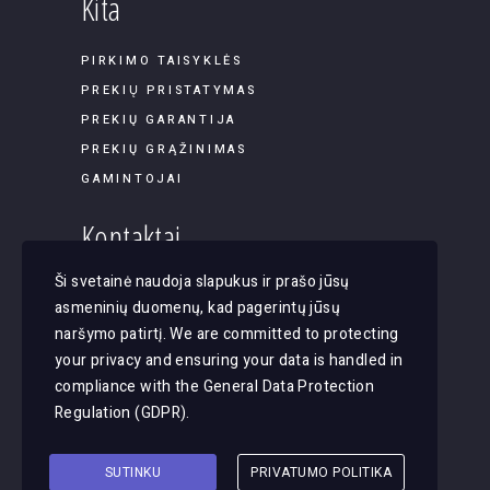
Kita
PIRKIMO TAISYKLĖS
PREKIŲ PRISTATYMAS
PREKIŲ GARANTIJA
PREKIŲ GRĄŽINIMAS
GAMINTOJAI
Kontaktai
Ši svetainė naudoja slapukus ir prašo jūsų
Panerių g. 45B-9, LT-03202, Vilnius
asmeninių duomenų, kad pagerintų jūsų
El. paštas: apsvietimas@justlight.lt
naršymo patirtį. We are committed to protecting
Tel. +370 655 29065
your privacy and ensuring your data is handled in
compliance with the
General Data Protection
Regulation (GDPR)
.
SUTINKU
PRIVATUMO POLITIKA