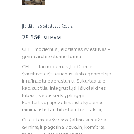
Įleidžiamas šviestuvas CELL 2
78.65
€
su PVM
CELL modernus įleidžiamas šviestuvas –
gryna architektūrinė forma
CELL – tai modernus įleidžiamas
šviestuvas, išsiskiriantis tikslia geometrija
ir rafinuotu paprastumu. Sukurtas taip,
kad subtiliai integruotųsi į šiuolaikines
lubas, jis suteikia kryptingą ir
komfortišką apšvietimą, išlaikydamas
minimalistinį architektūrinį charakterį.
Giliau įleistas šviesos šaltinis sumažina
akinimą ir pagerina vizualinį komfortą,