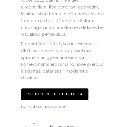
todėl CELL puikiai tinka tiek
akcentiniam, tiek bendram apšvietimui.
Minimalistinė forma leidžia pačiai šviesai
formuoti erdvę – išryškinti tekstūras,
medžiagas ir architektūrines detales be
vizualinio pertekliaus.
Elegantiškas, efektyvus ir universalus,
CELL yra nesenstantis apšvietimo
sprendimas gyvenamosioms ir
komercinėms erdvėms, kuriose svarbus
aiškumas, balansas ir modernus
dizainas.
PRODUKTO SPECIFIKACIJA
Išankstinis užsakymas
Įleidžiamas šviestuvas CELL 2 quantity