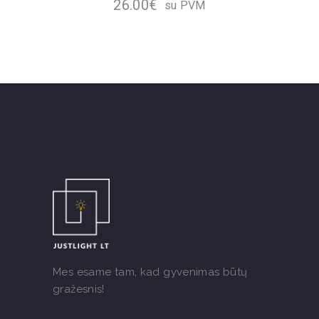
26.00
€
su PVM
Mes esame tam, kad gyvenimas būtų
gražesnis!