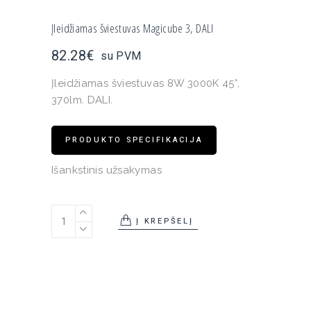
Įleidžiamas šviestuvas Magicube 3, DALI
82.28
€
su PVM
Įleidžiamas šviestuvas 8W 3000K 45°,
370lm. DALI.
PRODUKTO SPECIFIKACIJA
Išankstinis užsakymas
Įleidžiamas šviestuvas Magicube 3, DALI quantity
Į KREPŠELĮ