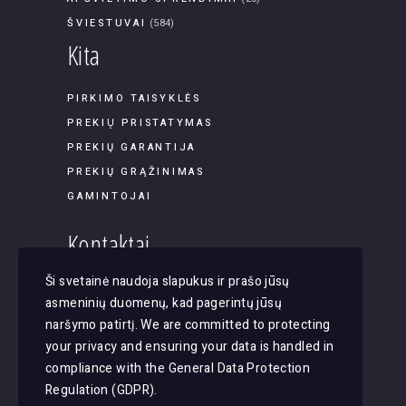
ŠVIESTUVAI
(584)
Kita
PIRKIMO TAISYKLĖS
PREKIŲ PRISTATYMAS
PREKIŲ GARANTIJA
PREKIŲ GRĄŽINIMAS
GAMINTOJAI
Kontaktai
Ši svetainė naudoja slapukus ir prašo jūsų
Panerių g. 45B-9, LT-03202, Vilnius
asmeninių duomenų, kad pagerintų jūsų
El. paštas: apsvietimas@justlight.lt
naršymo patirtį. We are committed to protecting
Tel. +370 655 29065
your privacy and ensuring your data is handled in
compliance with the
General Data Protection
Regulation (GDPR)
.