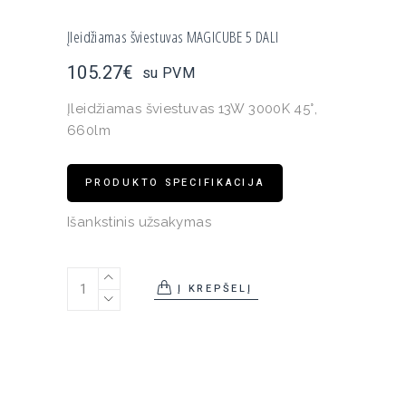
Įleidžiamas šviestuvas MAGICUBE 5 DALI
105.27
€
su PVM
Įleidžiamas šviestuvas 13W 3000K 45°,
660lm
PRODUKTO SPECIFIKACIJA
Išankstinis užsakymas
Įleidžiamas šviestuvas MAGICUBE 5 DALI quantity
Į KREPŠELĮ