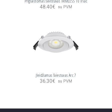
Priglaistomas šviestuvas TRIMLESS 10 Triac
48.40
€
su PVM
Įleidžiamas šviestuvas Arc 7
36.30
€
su PVM