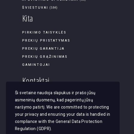
ŠVIESTUVAI
(584)
Kita
PIRKIMO TAISYKLĖS
PREKIŲ PRISTATYMAS
PREKIŲ GARANTIJA
PREKIŲ GRĄŽINIMAS
GAMINTOJAI
Kontaktai
Ši svetainė naudoja slapukus ir prašo jūsų
Panerių g. 45B-9, LT-03202, Vilnius
asmeninių duomenų, kad pagerintų jūsų
El. paštas: apsvietimas@justlight.lt
naršymo patirtį. We are committed to protecting
Tel. +370 655 29065
your privacy and ensuring your data is handled in
compliance with the
General Data Protection
Regulation (GDPR)
.