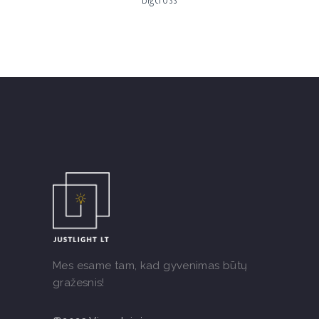
Mes esame tam, kad gyvenimas būtų
gražesnis!