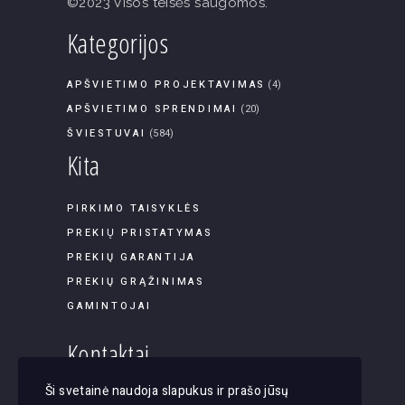
©2023 Visos teisės saugomos.
Kategorijos
APŠVIETIMO PROJEKTAVIMAS
(4)
APŠVIETIMO SPRENDIMAI
(20)
ŠVIESTUVAI
(584)
Kita
PIRKIMO TAISYKLĖS
PREKIŲ PRISTATYMAS
PREKIŲ GARANTIJA
PREKIŲ GRĄŽINIMAS
GAMINTOJAI
Kontaktai
Ši svetainė naudoja slapukus ir prašo jūsų
Panerių g. 45B-9, LT-03202, Vilnius