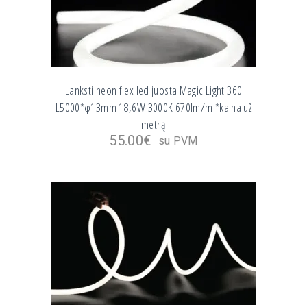
Lanksti neon flex led juosta Magic Light 360
L5000*φ13mm 18,6W 3000K 670lm/m *kaina už
metrą
55.00
€
su PVM