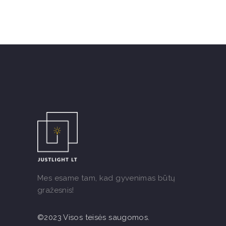
Mes esame tam, kad gyvenimas būtų
gražesnis!
©2023 Visos teisės saugomos.