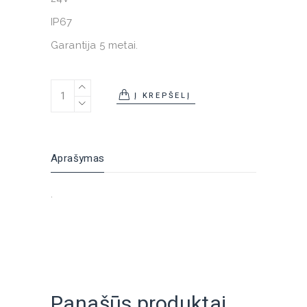
IP67
Garantija 5 metai.
Lanksti neon flex T2020 led juosta 10W 630lm/m 30
Į KREPŠELĮ
Aprašymas
.
Panašūs produktai