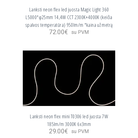
Lanksti neon flex led juosta Magic Light 360
L5000*φ25mm 14,4W CCT 2300K+4000K (keičia
spalvos temperatūra) 950lm/m *kaina už metrą
72.00
€
su PVM
Lanksti neon flex mini T0306 led juosta 7W
185lm/m 3000K 6x3mm
29.00
€
su PVM