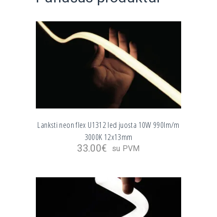
Lanksti neon flex U1312 led juosta 10W 990lm/m
3000K 12x13mm
33.00
€
su PVM