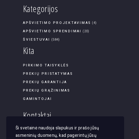
Kategorijos
APŠVIETIMO PROJEKTAVIMAS
(4)
APŠVIETIMO SPRENDIMAI
(20)
ŠVIESTUVAI
(584)
Kita
PIRKIMO TAISYKLĖS
PREKIŲ PRISTATYMAS
PREKIŲ GARANTIJA
PREKIŲ GRĄŽINIMAS
GAMINTOJAI
Kontaktai
Ši svetainė naudoja slapukus ir prašo jūsų
Panerių g. 45B-9, LT-03202, Vilnius
asmeninių duomenų, kad pagerintų jūsų
El. paštas: apsvietimas@justlight.lt