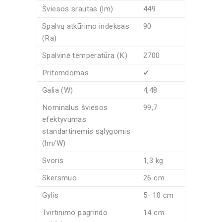
Šviesos srautas (lm)
449
Spalvų atkūrimo indeksas
90
(Ra)
Spalvinė temperatūra (K)
2700
Pritemdomas
✔
Galia (W)
4,48
Nominalus šviesos
99,7
efektyvumas
standartinėmis sąlygomis
(lm/W)
Svoris
1,3 kg
Skersmuo
26 cm
Gylis
5–10 cm
Tvirtinimo pagrindo
14 cm