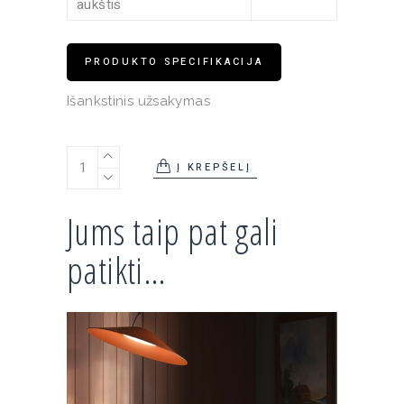
aukštis
PRODUKTO SPECIFIKACIJA
Išankstinis užsakymas
Lubinis/sieninis šviestuvas Musa 7415 quantity
Į KREPŠELĮ
Jums taip pat gali
patikti…