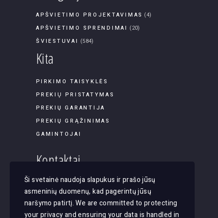
APŠVIETIMO PROJEKTAVIMAS
(4)
APŠVIETIMO SPRENDIMAI
(20)
ŠVIESTUVAI
(584)
Kita
PIRKIMO TAISYKLĖS
PREKIŲ PRISTATYMAS
PREKIŲ GARANTIJA
PREKIŲ GRĄŽINIMAS
GAMINTOJAI
Kontaktai
Ši svetainė naudoja slapukus ir prašo jūsų
Panerių g. 45B-9, LT-03202, Vilnius
asmeninių duomenų, kad pagerintų jūsų
El. paštas: apsvietimas@justlight.lt
naršymo patirtį. We are committed to protecting
Tel. +370 655 29065
your privacy and ensuring your data is handled in