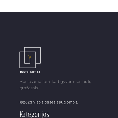
Mes esame tam, kad gyvenimas būtų
gražesnis!
©2023 Visos teisės saugomos.
Kategorijos