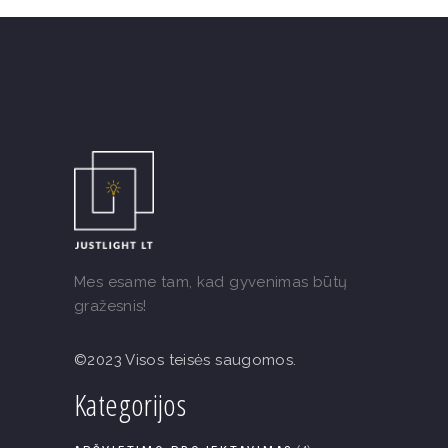
Mes esame tam, kad gyvenimas būtų
gražesnis!
©2023 Visos teisės saugomos.
Kategorijos