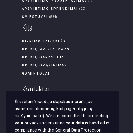
APŠVIETIMO PROJEKTAVIMAS
(4)
APŠVIETIMO SPRENDIMAI
(20)
ŠVIESTUVAI
(584)
Kita
PIRKIMO TAISYKLĖS
PREKIŲ PRISTATYMAS
PREKIŲ GARANTIJA
PREKIŲ GRĄŽINIMAS
GAMINTOJAI
Kontaktai
Ši svetainė naudoja slapukus ir prašo jūsų
Panerių g. 45B-9, LT-03202, Vilnius
asmeninių duomenų, kad pagerintų jūsų
El. paštas: apsvietimas@justlight.lt
naršymo patirtį. We are committed to protecting
Tel. +370 655 29065
your privacy and ensuring your data is handled in
compliance with the
General Data Protection