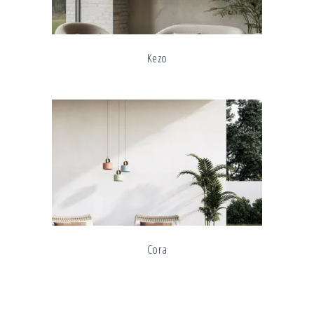
Kezo
Cora