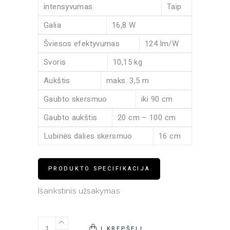
intensyvumas
Taip
Galia
16,8 W
Šviesos efektyvumas
124 lm/W
Svoris
10,15 kg
Aukštis
maks. 3,5 m
Gaubto skersmuo
iki 90 cm
Gaubto aukštis
20 cm – 100 cm
Lubinės dalies skersmuo
16 cm
PRODUKTO SPECIFIKACIJA
Išankstinis užsakymas
Pakabinamas šviestuvas Flamingo 1530 quantity
Į KREPŠELĮ