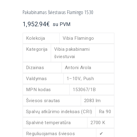
Pakabinamas šviestuvas Flamingo 1530
1,952.94
€
su PVM
Kolekcija
Vibia Flamingo
Kategorija
Vibia pakabinami
šviestuvai
Dizainas
Antoni Arola
Valdymas
1–10V, Push
MPN kodas
153067/1B
Šviesos srautas
2083 lm
Spalvų atkūrimo indeksas (CRI)
Ra 90
Spalvinė temperatūra
2700 K
Reguliuojamas šviesos
✔