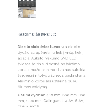
Pakabinmas šviestuvas Disc
Disc lubinis šviestuvas
yra didelio
dydžio su apšvietimu tiek į viršų, tiek į
apačią. Aukšto ryškumo SMD LED
šviesos šaltinis, didesnė apšvietimo
zona ir mažo akinimo dizainas suteikia
švelnesnį ir tolygų šviesos paskirstymą.
Aliuminio korpusas užtikrina puikų
šilumos valdymą.
Galimi dydžiai:
400 mm, 600 mm, 800
mm, 1000 mm. Galingumai: 40W, 60W,
75W ir 100W.