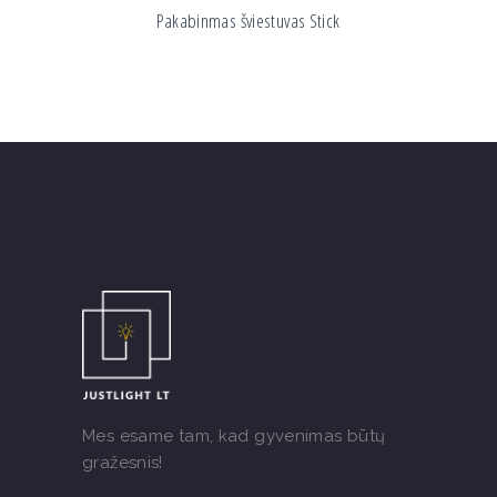
Pakabinmas šviestuvas Stick
Mes esame tam, kad gyvenimas būtų
gražesnis!