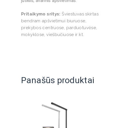
jutiklis, avarinis apšvietimas.
Pritaikymo sritys:
Šviestuvas skirtas
bendram apšvietimui biuruose,
prekybos centruose, parduotuvėse,
mokyklose, viešbučiuose ir kt.
Panašūs produktai