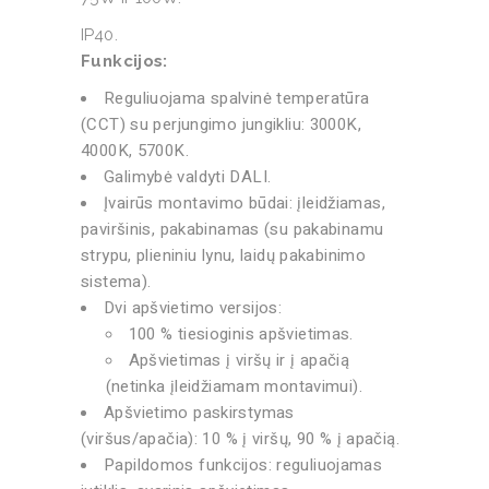
IP40.
Funkcijos:
Reguliuojama spalvinė temperatūra
(CCT) su perjungimo jungikliu: 3000K,
4000K, 5700K.
Galimybė valdyti DALI.
Įvairūs montavimo būdai: įleidžiamas,
paviršinis, pakabinamas (su pakabinamu
strypu, plieniniu lynu, laidų pakabinimo
sistema).
Dvi apšvietimo versijos:
100 % tiesioginis apšvietimas.
Apšvietimas į viršų ir į apačią
(netinka įleidžiamam montavimui).
Apšvietimo paskirstymas
(viršus/apačia): 10 % į viršų, 90 % į apačią.
Papildomos funkcijos: reguliuojamas