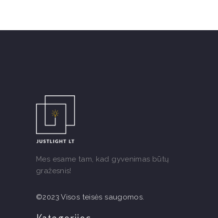
Mes esame tam, kad gyvenimas būtų
gražesnis!
©2023 Visos teisės saugomos.