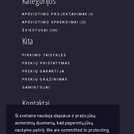
Kategorijos
APŠVIETIMO PROJEKTAVIMAS
(4)
APŠVIETIMO SPRENDIMAI
(20)
ŠVIESTUVAI
(584)
Kita
PIRKIMO TAISYKLĖS
PREKIŲ PRISTATYMAS
PREKIŲ GARANTIJA
PREKIŲ GRĄŽINIMAS
GAMINTOJAI
Kontaktai
Ši svetainė naudoja slapukus ir prašo jūsų
Panerių g. 45B-9, LT-03202, Vilnius
asmeninių duomenų, kad pagerintų jūsų
El. paštas: apsvietimas@justlight.lt
naršymo patirtį. We are committed to protecting
Tel. +370 655 29065