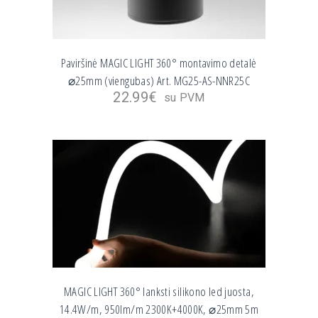
Paviršinė MAGIC LIGHT 360° montavimo detalė
⌀25mm (viengubas) Art. MG25-AS-NNR25C
22.99
€
su PVM
MAGIC LIGHT 360° lanksti silikono led juosta,
14.4W/m, 950lm/m 2300K+4000K, ⌀25mm 5m