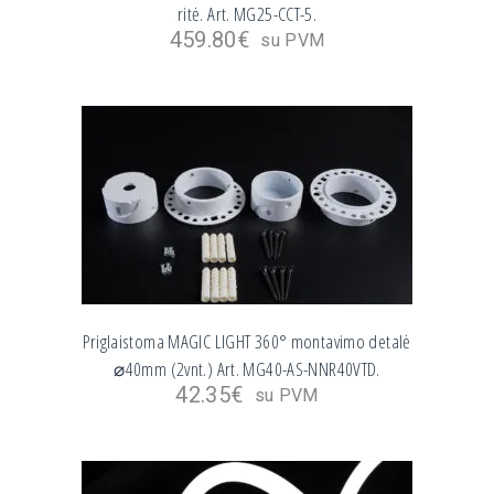
ritė. Art. MG25-CCT-5.
459.80
€
su PVM
Priglaistoma MAGIC LIGHT 360° montavimo detalė
⌀40mm (2vnt.) Art. MG40-AS-NNR40VTD.
42.35
€
su PVM