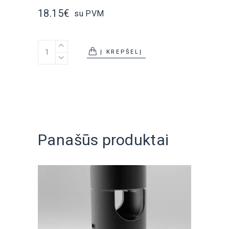
18.15
€
su PVM
Paviršinė MAGIC LIGHT 360° montavimo detalė-aklė
Į KREPŠELĮ
Panašūs produktai