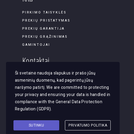
PIRKIMO TAISYKLĖS
PREKIŲ PRISTATYMAS
PREKIŲ GARANTIJA
PREKIŲ GRĄŽINIMAS
GAMINTOJAI
Kontaktai
Ši svetainė naudoja slapukus ir prašo jūsų
Panerių g. 45B-9, LT-03202, Vilnius
asmeninių duomenų, kad pagerintų jūsų
El. paštas: apsvietimas@justlight.lt
naršymo patirtį. We are committed to protecting
Tel. +370 655 29065
your privacy and ensuring your data is handled in
compliance with the
General Data Protection
Regulation (GDPR)
.
SUTINKU
PRIVATUMO POLITIKA