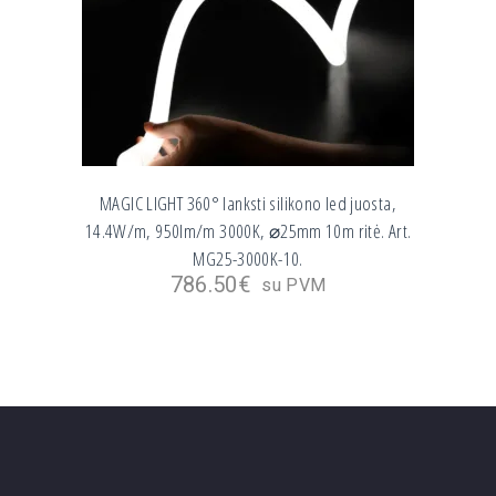
MAGIC LIGHT 360° lanksti silikono led juosta,
14.4W/m, 950lm/m 3000K, ⌀25mm 10m ritė. Art.
MG25-3000K-10.
786.50
€
su PVM