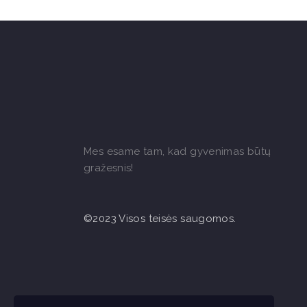
Mes esame tam, kad gyvenimas būtų
gražesnis!
©2023 Visos teisės saugomos.