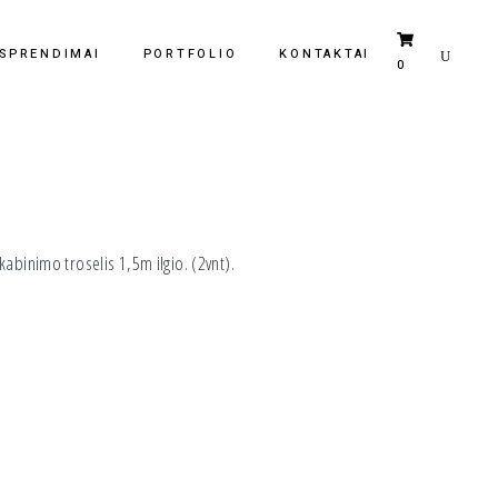
 SPRENDIMAI
PORTFOLIO
KONTAKTAI
0
Krepšelyje nėra jokių produktų.
abinimo troselis 1,5m ilgio. (2vnt).
 pakabinimo troselis 1,5m ilgio. (2vnt). Art. WS40 B quantity