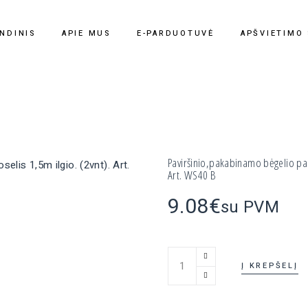
NDINIS
APIE MUS
E-PARDUOTUVĖ
APŠVIETIMO
Paviršinio,pakabinamo bėgelio pak
Art. WS40 B
9.08
€
su PVM
Paviršinio,pakabinamo bėgelio
Į KREPŠELĮ