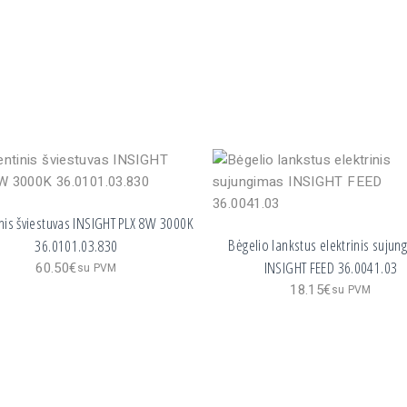
nis šviestuvas INSIGHT PLX 8W 3000K
Bėgelio lankstus elektrinis sujun
36.0101.03.830
INSIGHT FEED 36.0041.03
60.50
€
su PVM
18.15
€
su PVM