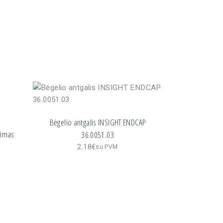
Bėgelio antgalis INSIGHT ENDCAP
gimas
36.0051.03
2.18
€
su PVM