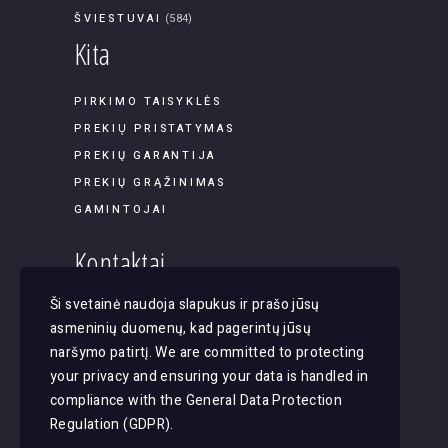
ŠVIESTUVAI
(584)
Kita
PIRKIMO TAISYKLĖS
PREKIŲ PRISTATYMAS
PREKIŲ GARANTIJA
PREKIŲ GRĄŽINIMAS
GAMINTOJAI
Kontaktai
Ši svetainė naudoja slapukus ir prašo jūsų
Panerių g. 45B-9, LT-03202, Vilnius
asmeninių duomenų, kad pagerintų jūsų
El. paštas: apsvietimas@justlight.lt
naršymo patirtį. We are committed to protecting
Tel. +370 655 29065
your privacy and ensuring your data is handled in
compliance with the
General Data Protection
Regulation (GDPR)
.