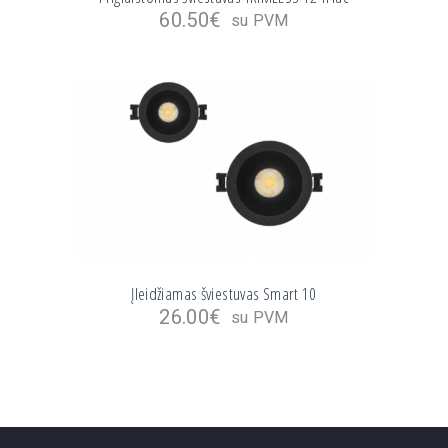
60.50
€
su PVM
Įleidžiamas šviestuvas Smart 10
26.00
€
su PVM