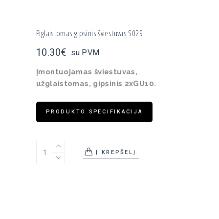
Piglaistomas gipsinis šviestuvas S029
10.30
€
su PVM
Įmontuojamas šviestuvas,
užglaistomas, gipsinis 2xGU10.
PRODUKTO SPECIFIKACIJA
Piglaistomas gipsinis šviestuvas S029 quantity
Į KREPŠELĮ