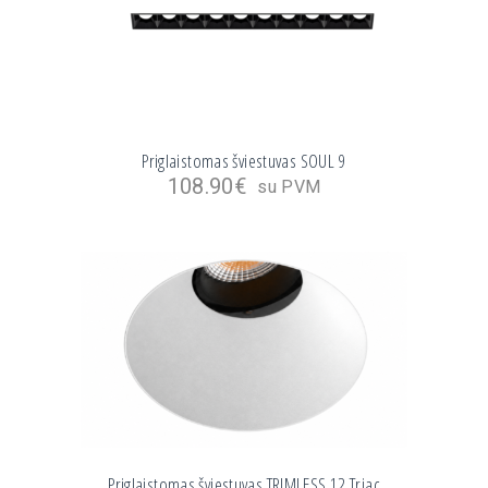
Priglaistomas šviestuvas SOUL 9
108.90
€
su PVM
Priglaistomas šviestuvas TRIMLESS 12 Triac