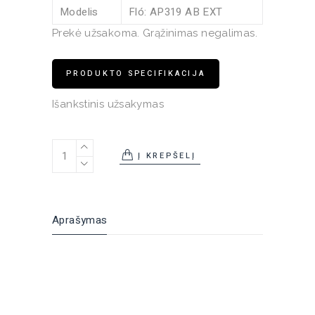
Modelis
Fló: AP319 AB EXT
Prekė užsakoma. Grąžinimas negalimas.
PRODUKTO SPECIFIKACIJA
Išankstinis užsakymas
Sieninis šviestuvas FLO quantity
Į KREPŠELĮ
Aprašymas