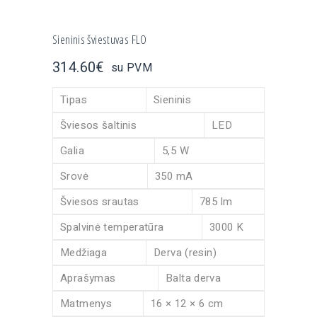
Sieninis šviestuvas FLO
314.60
€
su PVM
Tipas
Sieninis
Šviesos šaltinis
LED
Galia
5,5 W
Srovė
350 mA
Šviesos srautas
785 lm
Spalvinė temperatūra
3000 K
Medžiaga
Derva (resin)
Aprašymas
Balta derva
Matmenys
16 × 12 × 6 cm