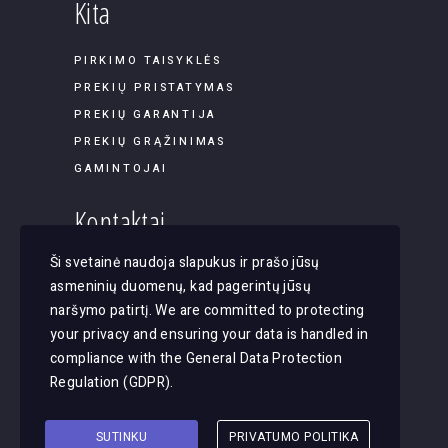
Kita
PIRKIMO TAISYKLĖS
PREKIŲ PRISTATYMAS
PREKIŲ GARANTIJA
PREKIŲ GRĄŽINIMAS
GAMINTOJAI
Kontaktai
Ši svetainė naudoja slapukus ir prašo jūsų
Panerių g. 45B-9, LT-03202, Vilnius
asmeninių duomenų, kad pagerintų jūsų
El. paštas: apsvietimas@justlight.lt
naršymo patirtį. We are committed to protecting
Tel. +370 655 29065
your privacy and ensuring your data is handled in
compliance with the
General Data Protection
Regulation (GDPR)
.
SUTINKU
PRIVATUMO POLITIKA