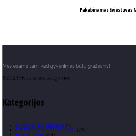
Pakabinamas šviestuvas 
Mes esame tam, kad gyvenimas būtų gražesnis!
©2023 Visos teisės saugomos.
Kategorijos
Apšvietimo projektavimas
(4)
APŠVIETIMO SPRENDIMAI
(20)
ŠVIESTUVAI
(584)