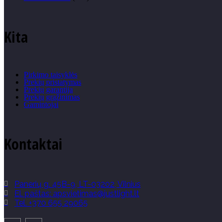
Kita
Pirkimo taisyklės
Prekių pristatymas
Prekių garantija
Prekių grąžinimas
Gamintojai
Kontaktai
Panerių g. 45B-9, LT-03202, Vilnius
El. paštas: apsvietimas@justlight.lt
Tel. +370 655 29065