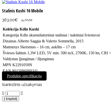
Stalinis Kushi 16 Mobile
363.00
€
su PVM
Kolekcija
Kdln Kushi
Kategorija
Kdln akumuliatoriniai staliniai / naktiniai šviestuvai
Dizainas
Alberto Saggia & Valerio Sommella, 2015
Matmenys
Skersmuo – 16 cm, aukštis – 17 cm
Šviesos šaltinis
1,3W LED, 5V min. 500 mA, 2700K, 150 lm, CRI 
Valdymas
Įjungimas / išjungimas
MPN
K2291059N
EAN
8015086000341
Produkto specifikacija
Išankstinis užsakymas
Stalinis
Kushi
Į krepšelį
16
Mobile
quantity