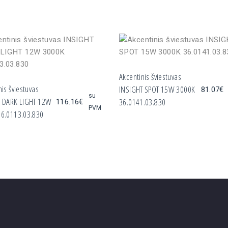
Akcentinis šviestuvas
nis šviestuvas
INSIGHT SPOT 15W 3000K
81.07
€
su
T DARK LIGHT 12W
116.16
€
36.0141.03.830
PVM
36.0113.03.830