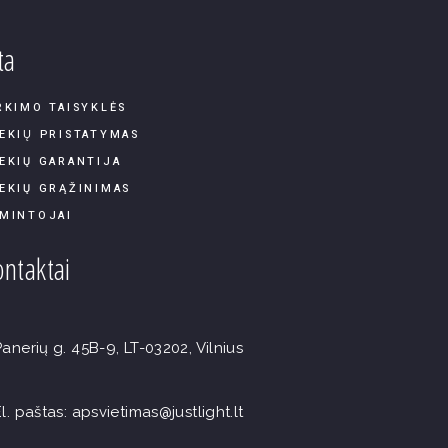
ta
RKIMO TAISYKLĖS
EKIŲ PRISTATYMAS
EKIŲ GARANTIJA
EKIŲ GRĄŽINIMAS
MINTOJAI
ntaktai
Panerių g. 45B-9, LT-03202, Vilnius
El. paštas: apsvietimas@justlight.lt