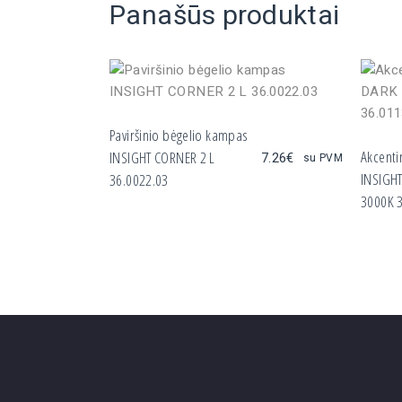
Panašūs produktai
Paviršinio bėgelio kampas
Akcenti
INSIGHT CORNER 2 L
7.26
€
su PVM
INSIGH
36.0022.03
3000K 