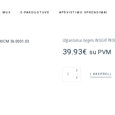
E MUS
E-PARDUOTUVĖ
APŠVIETIMO SPRENDIMAI
Užglaistomas bėgelis INSIGHT PRO
39.93
€
su PVM
Užglaistomas bėgelis INSIGH
Į KREPŠELĮ