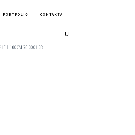
Krepšelyje nėra jokių
produktų.
PORTFOLIO
KONTAKTAI
FILE 1 100CM 36.0001.03
T PROFILE 1 100CM 36.0001.03 quantity