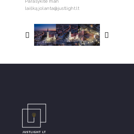
Parašykite man
laišką:jolanta@justlight.lt