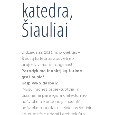
katedra,
Šiauliai
Didžiausias 2022 m. projektas –
Šiaulių katedros apšvietimo
projektavimas ir įrengimas!
Parodykime ir naktį ką turime
gražiausio!
Kaip vyko darbai?
Mūsų įmonės projektuotojai ir
dizaineriai parengė architektūrinio
apšvietimo koncepciją, nustatė
apšvietimo prietaisų ir šviesos šaltinių
tipus, atsižvelgdami į architektūrą,