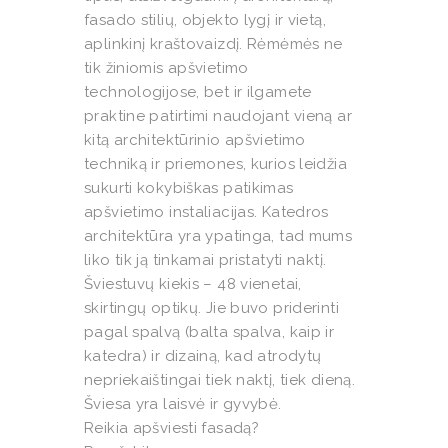
fasado stilių, objekto lygį ir vietą,
aplinkinį kraštovaizdį. Rėmėmės ne
tik žiniomis apšvietimo
technologijose, bet ir ilgamete
praktine patirtimi naudojant vieną ar
kitą architektūrinio apšvietimo
techniką ir priemones, kurios leidžia
sukurti kokybiškas patikimas
apšvietimo instaliacijas. Katedros
architektūra yra ypatinga, tad mums
liko tik ją tinkamai pristatyti naktį.
Šviestuvų kiekis – 48 vienetai,
skirtingų optikų. Jie buvo priderinti
pagal spalvą (balta spalva, kaip ir
katedra) ir dizainą, kad atrodytų
nepriekaištingai tiek naktį, tiek dieną.
Šviesa yra laisvė ir gyvybė.
Reikia apšviesti fasadą?