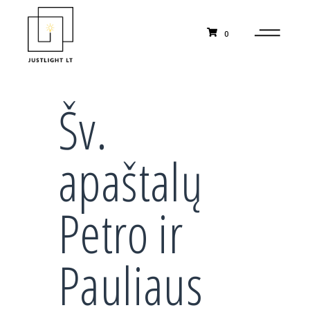
0
Šv.
apaštalų
Petro ir
Pauliaus