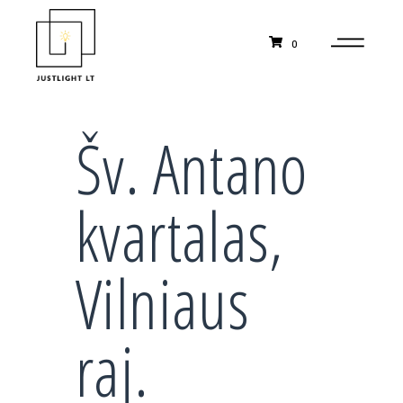
0
Šv. Antano
kvartalas,
Vilniaus
raj.