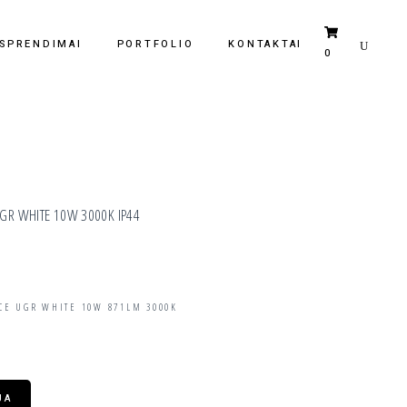
 SPRENDIMAI
PORTFOLIO
KONTAKTAI
0
Krepšelyje nėra jokių produktų.
 UGR WHITE 10W 3000K IP44
CE UGR WHITE 10W 871LM 3000K
JA