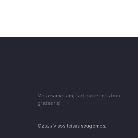
Mes esame tam, kad gyvenimas būtų
gražesnis!
©2023 Visos teisės saugomos.