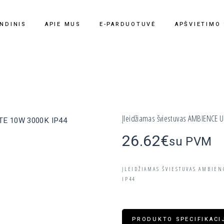
NDINIS
APIE MUS
E-PARDUOTUVĖ
APŠVIETIMO
Įleidžiamas šviestuvas AMBIENCE
26.62
€
su PVM
ĮLEIDŽIAMAS ŠVIESTUVAS AMBIEN
IP44
PRODUKTO SPECIFIKACI