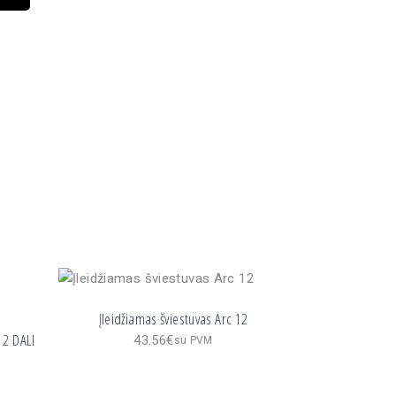
IENCE UGR WHITE 10W 3000K IP44 quantity
Įleidžiamas šviestuvas Arc 12
12 DALI
43.56
€
su PVM