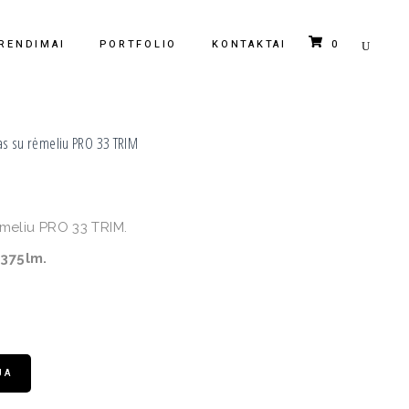
0
RENDIMAI
PORTFOLIO
KONTAKTAI
Krepšelyje nėra jokių produktų.
vas su rėmeliu PRO 33 TRIM
ėmeliu PRO 33 TRIM.
 375lm.
JA