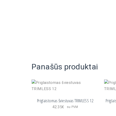
Panašūs produktai
Priglaistomas šviestuvas TRIMLESS 12
Prigla
42.35
€
su PVM