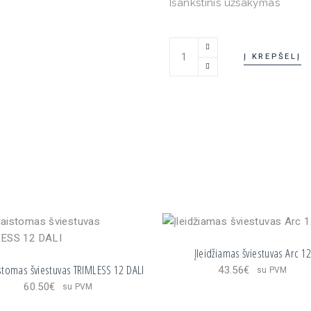
Išankstinis užsakymas
Profesionalus įleidžiamas šv
Į KREPŠELĮ
Įleidžiamas šviestuvas Arc 1
istomas šviestuvas TRIMLESS 12 DALI
43.56
€
su PVM
60.50
€
su PVM