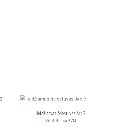
iestuvas su rėmeliu PRO 33 TRIM quantity
2
Įleidžiamas šviestuvas Arc 7
36.30
€
su PVM