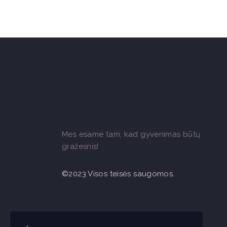
Mes esame tam, kad gyvenimas būtų
gražesnis!
©2023 Visos teisės saugomos.