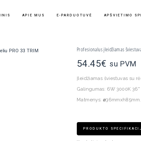
INIS
APIE MUS
E-PARDUOTUVĖ
APŠVIETIMO SP
Profesionalus įleidžiamas šviestu
54.45
€
su PVM
Įleidžiamas šviestuvas su r
Galingumas: 6W 3000K 36
°
Matmenys:
⌀
36mmxh85mm.
PRODUKTO SPECIFIKACI