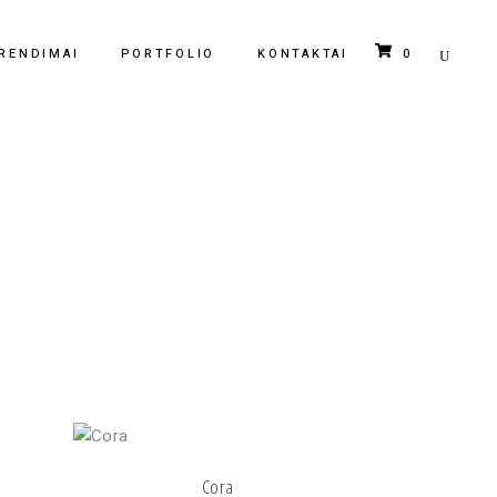
0
RENDIMAI
PORTFOLIO
KONTAKTAI
Krepšelyje nėra jokių produktų.
Cora