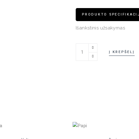
PRODUKTO SPECIFIKACI
Išankstinis užsakymas
Pakabinamas šviestuvas Doi 
Į KREPŠELĮ