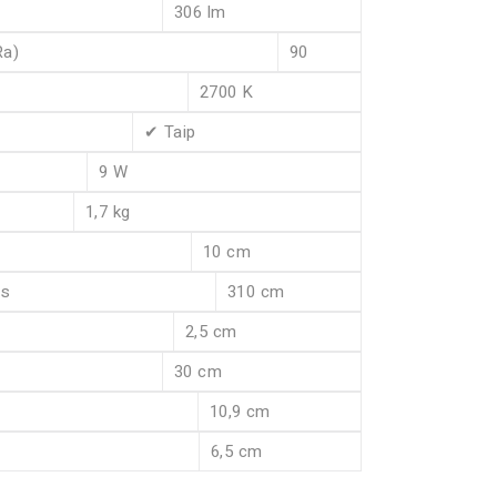
306 lm
Ra)
90
2700 K
✔ Taip
9 W
1,7 kg
10 cm
is
310 cm
2,5 cm
30 cm
10,9 cm
6,5 cm