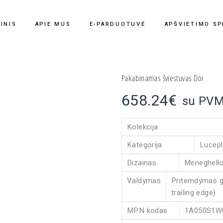
INIS
APIE MUS
E-PARDUOTUVĖ
APŠVIETIMO SP
Pakabinamas šviestuvas Doi
658.24
€
su PV
Kolekcija
Kategorija
Lucepl
Dizainas
Meneghello 
Valdymas
Pritemdymas ga
trailing edge)
MPN kodas
1A050S1W0