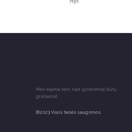
Pepo
Mes esame tam, kad gyvenimas būtų
gražesnis!
©2023 Visos teisės saugomos.