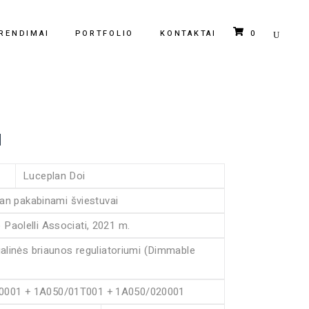
0
RENDIMAI
PORTFOLIO
KONTAKTAI
Krepšelyje nėra jokių produktų.
M
Luceplan
Doi
an pakabinami šviestuvai
Paolelli Associati
, 2021 m.
linės briaunos reguliatoriumi (Dimmable
001 + 1A050/01T001 + 1A050/020001