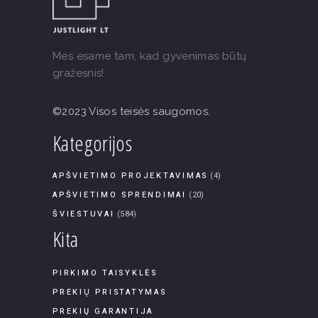
Mes esame tam, kad gyvenimas būtų
gražesnis!
©2023 Visos teisės saugomos.
Kategorijos
APŠVIETIMO PROJEKTAVIMAS
(4)
APŠVIETIMO SPRENDIMAI
(20)
ŠVIESTUVAI
(584)
Kita
PIRKIMO TAISYKLĖS
PREKIŲ PRISTATYMAS
PREKIŲ GARANTIJA