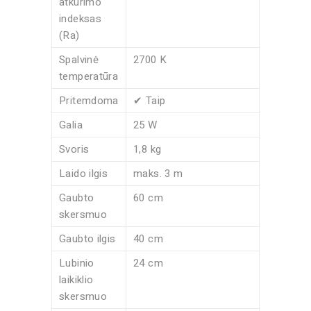
atkūrimo
indeksas
(Ra)
Spalvinė
2700 K
temperatūra
Pritemdoma
✔ Taip
Galia
25 W
Svoris
1,8 kg
Laido ilgis
maks. 3 m
Gaubto
60 cm
skersmuo
Gaubto ilgis
40 cm
Lubinio
24 cm
laikiklio
skersmuo