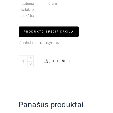
Lubinio
6 cm
laikiklio
aukštis
PRODUKTO SPECIFIKACIJA
Išankstinis užsakymas
Pakabinamas šviestuvas Illan quantity
Į KREPŠELĮ
Panašūs produktai