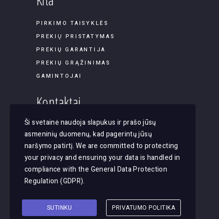
PIRKIMO TAISYKLĖS
PREKIŲ PRISTATYMAS
PREKIŲ GARANTIJA
PREKIŲ GRĄŽINIMAS
GAMINTOJAI
Kontaktai
Ši svetainė naudoja slapukus ir prašo jūsų
Panerių g. 45B-9, LT-03202, Vilnius
asmeninių duomenų, kad pagerintų jūsų
El. paštas: apsvietimas@justlight.lt
naršymo patirtį. We are committed to protecting
Tel. +370 655 29065
your privacy and ensuring your data is handled in
compliance with the
General Data Protection
Regulation (GDPR)
.
SUTINKU
PRIVATUMO POLITIKA