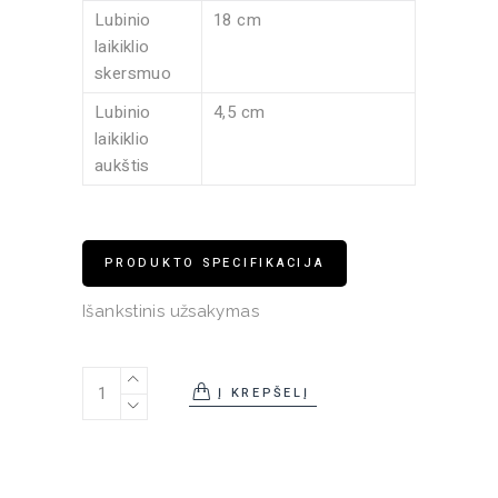
Lubinio
18 cm
laikiklio
skersmuo
Lubinio
4,5 cm
laikiklio
aukštis
PRODUKTO SPECIFIKACIJA
Išankstinis užsakymas
Pakabinamas šviestuvas Stochastic 72 quantity
Į KREPŠELĮ