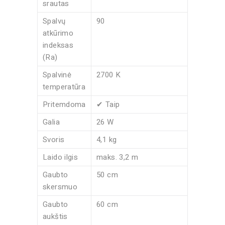
srautas
Spalvų
90
atkūrimo
indeksas
(Ra)
Spalvinė
2700 K
temperatūra
Pritemdoma
✔ Taip
Galia
26 W
Svoris
4,1 kg
Laido ilgis
maks. 3,2 m
Gaubto
50 cm
skersmuo
Gaubto
60 cm
aukštis