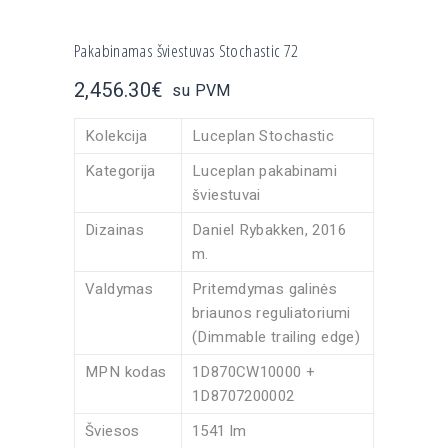
Pakabinamas šviestuvas Stochastic 72
2,456.30
€
su PVM
Kolekcija
Luceplan
Stochastic
Kategorija
Luceplan pakabinami
šviestuvai
Dizainas
Daniel Rybakken
, 2016
m.
Valdymas
Pritemdymas galinės
briaunos reguliatoriumi
(Dimmable trailing edge)
MPN kodas
1D870CW10000 +
1D8707200002
Šviesos
1541 lm